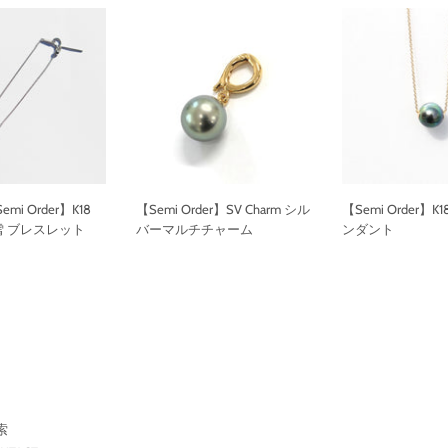
i Order】K18
【Semi Order】SV Charm シル
【Semi Order】K18
 白雪 ブレスレット
バーマルチチャーム
ンダント
通
通
常
常
価
価
格
格
索