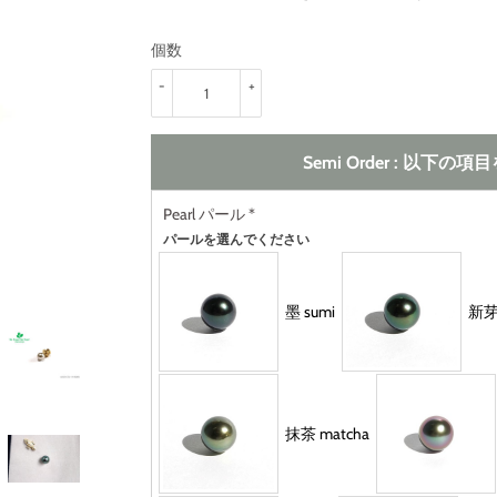
個数
-
+
Semi Order : 以下
Pearl パール
*
パールを選んでください
墨 sumi
新芽 
抹茶 matcha