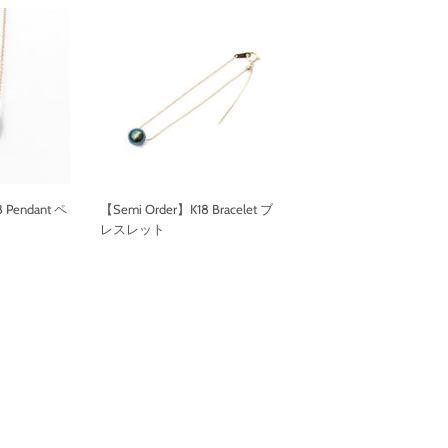
 Pendant ペ
【Semi Order】K18 Bracelet ブ
レスレット
通
常
価
格