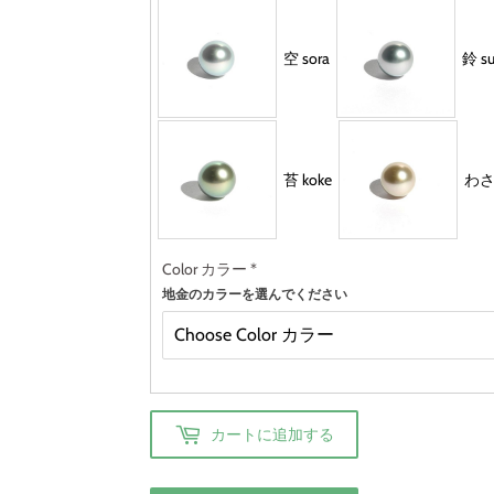
空 sora
鈴 s
苔 koke
わさび
Color カラー
*
地金のカラーを選んでください
カートに追加する