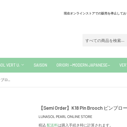
現在オンラインストアでの販売を停止しており
OL VERT U.
SAISON
ORIORI —MODERN JAPANESE—
VER
【Semi Order】K18 Pin Brooch ピンブローチ
【Semi Order】K18 Pin Brooch ピンブロ
LUNASOL PEARL ONLINE STORE
税込
配送料
は購入手続き時に計算されます。