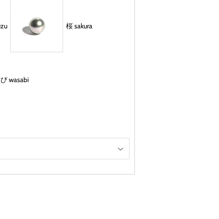
uzu
桜 sakura
 wasabi