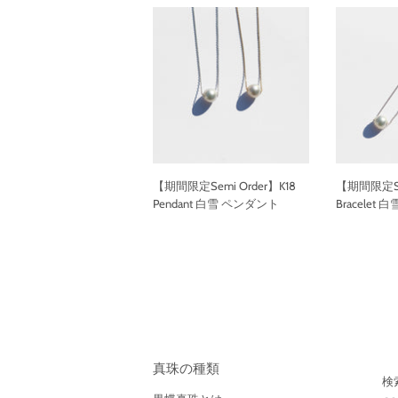
【期間限定Semi Order】K18
【期間限定Sem
Pendant 白雪 ペンダント
Bracelet
通
通
常
常
価
価
格
格
真珠の種類
検