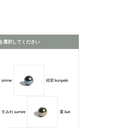
の項目を選択してください
sinme
紺碧 konpeki
すみれ sumire
栗 kuri