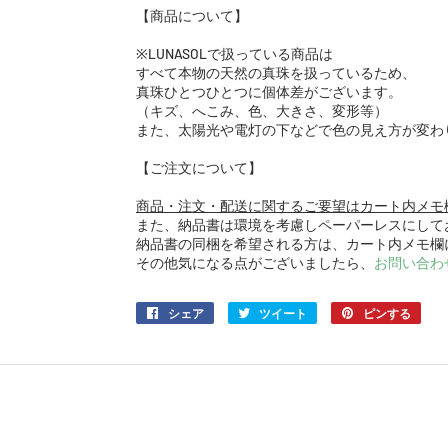
【商品について】
※LUNASOLで扱っている商品は
すべて本物の天然の真珠を扱っているため、
真珠ひとつひとつに個体差がございます。
（キズ、へこみ、色、大きさ、変形等）
また、太陽光や電灯の下などで色の見え方が変わ
【ご注文について】
商品・注文・配送に関するご要望はカート内メモ
また、納品書は環境を考慮しペーパーレスにして
納品書の同梱を希望される方は、カート内メモ欄
その他気になる点がございましたら、
お問い合わ
シェア
Facebook
ツイート
Twitter
ピンする
Pinte
で
に
で
シ
投
ピ
ェ
稿
ン
ア
す
す
す
る
る
る