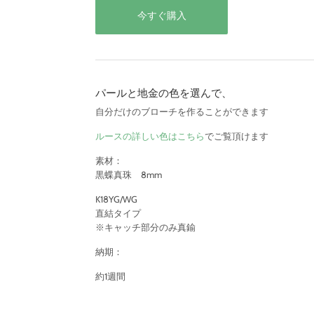
今すぐ購入
パールと地金の色を選んで、
自分だけのブローチを作ることができます
ルースの詳しい色はこちら
でご覧頂けます
素材：
黒蝶真珠 8mm
K18YG/WG
直結タイプ
※キャッチ部分のみ真鍮
納期：
約1週間