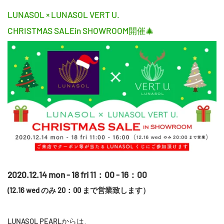
LUNASOL × LUNASOL VERT U.
CHRISTMAS SALEin SHOWROOM開催🎄
2020.12.14 mon - 18 fri 11：00 - 16：00
(12.16 wed のみ 20：00 まで営業致します）
LUNASOL PEARLからは、