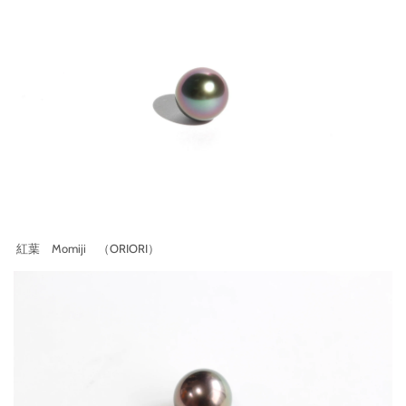
紅葉 Momiji （ORIORI）