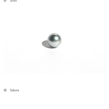
鈴 Suzu
桜 Sakura