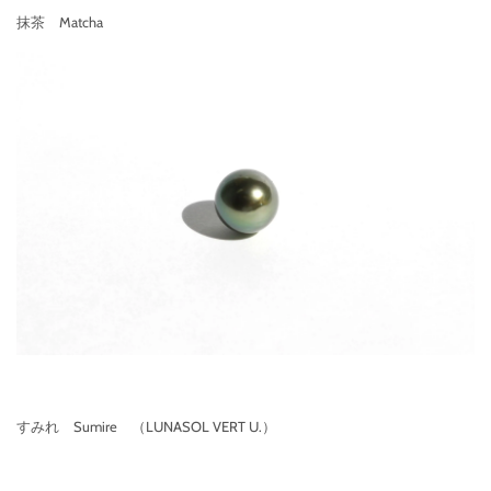
抹茶 Matcha
すみれ Sumire （LUNASOL VERT U.）