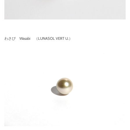
わさび Wasabi （LUNASOL VERT U.）